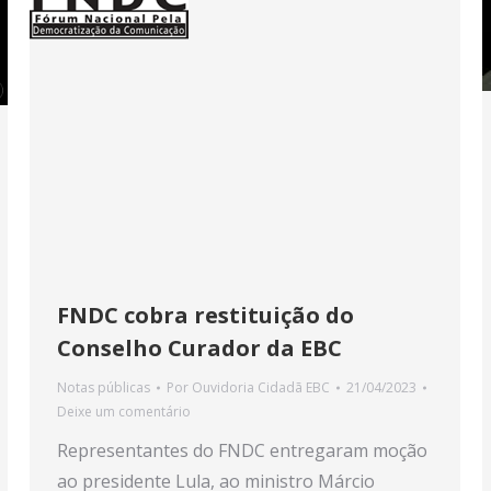
FNDC cobra restituição do
Conselho Curador da EBC
Notas públicas
Por
Ouvidoria Cidadã EBC
21/04/2023
Deixe um comentário
Representantes do FNDC entregaram moção
ao presidente Lula, ao ministro Márcio