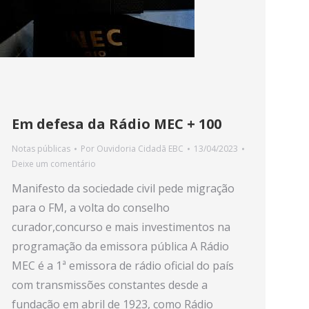
Em defesa da Rádio MEC + 100
Notas públicas
Por
Ouvidoria Cidadã EBC
13/04/2023
Deixe um comentário
Manifesto da sociedade civil pede migração
para o FM, a volta do conselho
curador,concurso e mais investimentos na
programação da emissora pública A Rádio
MEC é a 1ª emissora de rádio oficial do país
com transmissões constantes desde a
fundação em abril de 1923, como Rádio