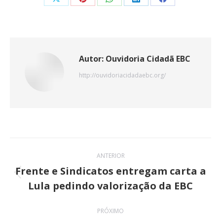
Share
Share
Share
Share
Share
on
on
on
on
on
X
Pinterest
WhatsApp
LinkedIn
Facebook
Autor:
Ouvidoria Cidadã EBC
http://ouvidoriacidadaebc.org/
Navegação
ANTERIOR
de
Frente e Sindicatos entregam carta a
Post
Lula pedindo valorização da EBC
post:
anterior:
PRÓXIMO