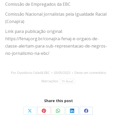
Comissão de Empregados da EBC
Comissão Nacional Jornalistas pela Igualdade Racial
(Conajira)
Link para publicação original:
https://fenaj.org.br/conajira-fenaj-e-orgaos-de-
classe-alertam-para-sub-representacao-de-negros-
no-jornalismo-na-ebc/
Por
Ouvidoria Cidadã EBC
03/05/2023
Deixe um comentário
Marcações:
TV Brasil
Share this post
Share
Share
Share
Share
Share