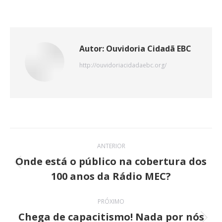
on
on
on
on
on
X
Pinterest
WhatsApp
LinkedIn
Facebook
Autor:
Ouvidoria Cidadã EBC
http://ouvidoriacidadaebc.org/
Navegação
ANTERIOR
de
Onde está o público na cobertura dos
Post
100 anos da Rádio MEC?
post:
anterior:
PRÓXIMO
Chega de capacitismo! Nada por nós