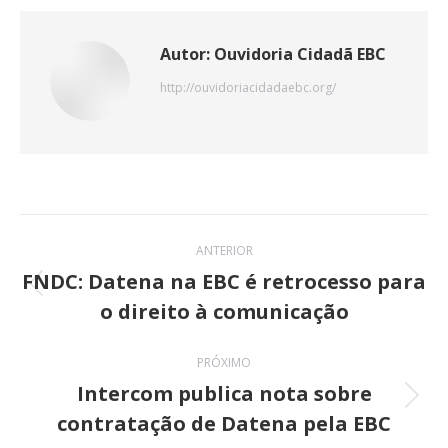
X
Pinterest
WhatsApp
LinkedIn
Facebook
Autor:
Ouvidoria Cidadã EBC
http://ouvidoriacidadaebc.org/
Navegação
ANTERIOR
de
FNDC: Datena na EBC é retrocesso para
Post
o direito à comunicação
post:
anterior:
PRÓXIMO
Intercom publica nota sobre
Próximo
contratação de Datena pela EBC
post: