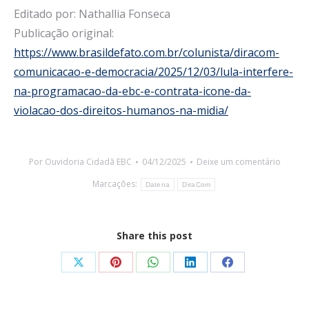
Editado por: Nathallia Fonseca
Publicação original:
https://www.brasildefato.com.br/colunista/diracom-
comunicacao-e-democracia/2025/12/03/lula-interfere-
na-programacao-da-ebc-e-contrata-icone-da-
violacao-dos-direitos-humanos-na-midia/
Por
Ouvidoria Cidadã EBC
04/12/2025
Deixe um comentário
Marcações:
Datena
DiraCom
Share this post
Share
Share
Share
Share
Share
on
on
on
on
on