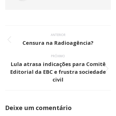
Navegação
ANTERIOR
de
Censura na Radioagência?
Post
anterior:
post:
PRÓXIMO
Lula atrasa indicações para Comitê
Editorial da EBC e frustra sociedade
Próximo
civil
post:
Deixe um comentário