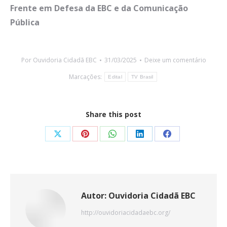
Frente em Defesa da EBC e da Comunicação
Pública
Por
Ouvidoria Cidadã EBC
31/03/2025
Deixe um comentário
Marcações:
Edital
TV Brasil
Share this post
Share
Share
Share
Share
Share
on
on
on
on
on
X
Pinterest
WhatsApp
LinkedIn
Facebook
Autor:
Ouvidoria Cidadã EBC
http://ouvidoriacidadaebc.org/