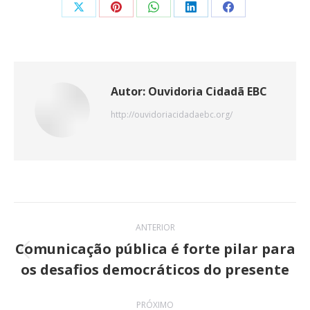
Share
Share
Share
Share
Share
on
on
on
on
on
X
Pinterest
WhatsApp
LinkedIn
Facebook
Autor:
Ouvidoria Cidadã EBC
http://ouvidoriacidadaebc.org/
Navegação
ANTERIOR
de
Comunicação pública é forte pilar para
Post
os desafios democráticos do presente
post:
anterior:
PRÓXIMO