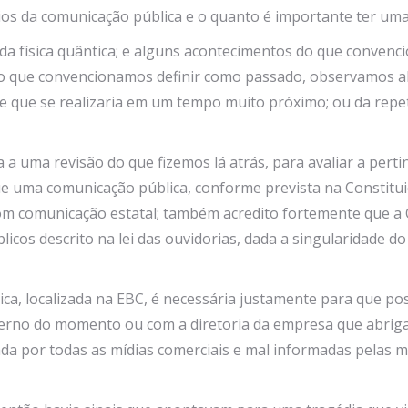
ios da comunicação pública e o quanto é importante ter uma
 da física quântica; e alguns acontecimentos do que conve
ra o que convencionamos definir como passado, observamos 
e que se realizaria em um tempo muito próximo; ou da repet
la a uma revisão do que fizemos lá atrás, para avaliar a p
ue uma comunicação pública, conforme prevista na Constitui
om comunicação estatal; também acredito fortemente que a 
licos descrito na lei das ouvidorias, dada a singularidade 
a, localizada na EBC, é necessária justamente para que pos
erno do momento ou com a diretoria da empresa que abriga
a por todas as mídias comerciais e mal informadas pelas m