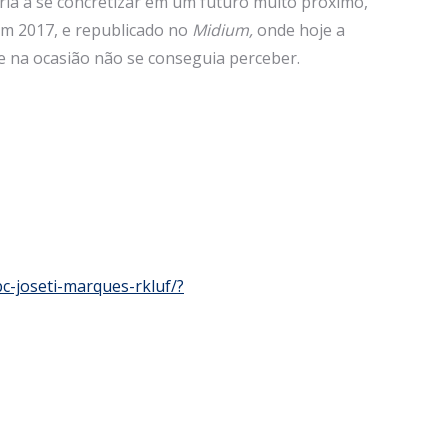
ria a se concretizar em um futuro muito próximo,
em 2017, e republicado no
Midium,
onde hoje a
e na ocasião não se conseguia perceber.
-joseti-marques-rkluf/?