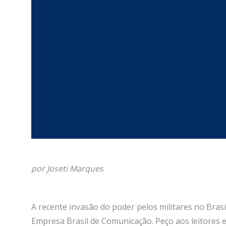
por Joseti Marques
A recente invasão do poder pelos militares no Bras
Empresa Brasil de Comunicação. Peço aos leitores 