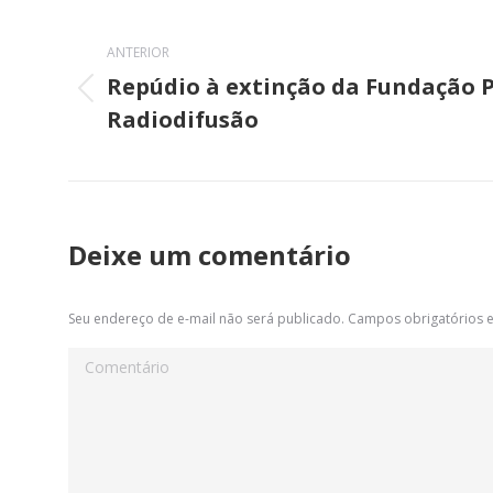
Navegação
de
ANTERIOR
Repúdio à extinção da Fundação 
post:
Post
Radiodifusão
anterior:
Deixe um comentário
Seu endereço de e-mail não será publicado. Campos obrigatórios
Comentário