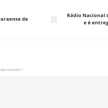
Rádio Nacional 
Paraense de
e é entre
Próximo
post:
 estão marcados
*