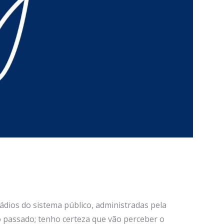
ádios do sistema público, administradas pela
o passado; tenho certeza que vão perceber o