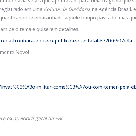
 então havia sinais que apontavam para uma tragédia que vi
i registrado em uma
Coluna da Ouvidoria
na Agência Brasil, 
sse quanticamente emaranhado àquele tempo passado, mas qu
sam pelo tema e quiserem detalhes.
o-da-fronteira-entre-o-público-e-o-estatal-8720c6507e8a
lmente Novo!
se/invas%C3%A3o-militar-come%C3%A7ou-com-temer-pela-ebc
B e ex ouvidora-geral da EBC