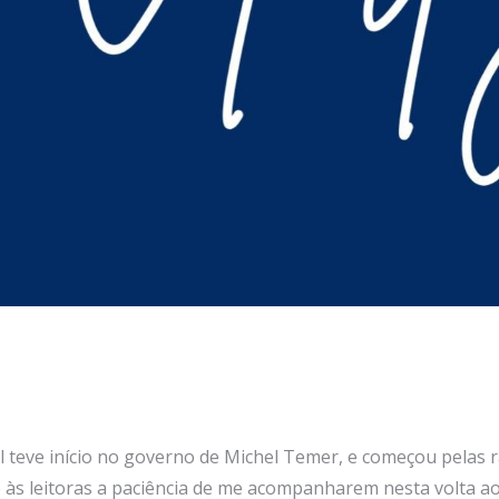
il teve início no governo de Michel Temer, e começou pelas r
e às leitoras a paciência de me acompanharem nesta volta a