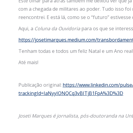
Este olhar para atrás também me deixou ver que já
com a chegada de militares ao poder. Tudo isso fo
reencontrei. E está lá, como se o “futuro” estive
Aqui, a
Coluna da Ouvidoria
para os que se interes
https://josetimarques.medium.com/transbordament
Tenham todas e todos um feliz Natal e um Ano rea
Até mais!
Publicação original:
https://www.linkedin.com/pul
trackingId=IaNyyIONQCq3vBITjB1FpA%3D%3D
Joseti Marques é jornalista, pós-doutoranda na Un