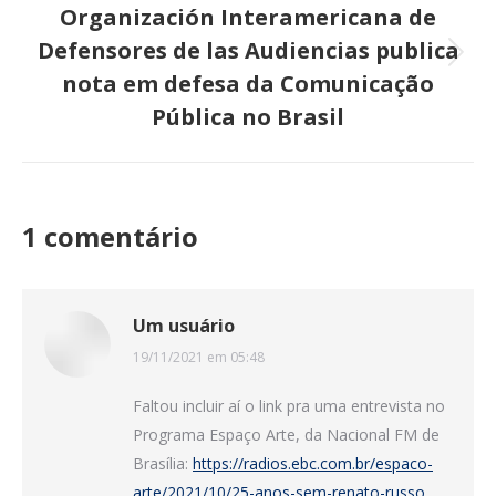
Organización Interamericana de
Defensores de las Audiencias publica
Próximo
nota em defesa da Comunicação
post:
Pública no Brasil
1 comentário
Um usuário
19/11/2021 em 05:48
disse:
Faltou incluir aí o link pra uma entrevista no
Programa Espaço Arte, da Nacional FM de
Brasília:
https://radios.ebc.com.br/espaco-
arte/2021/10/25-anos-sem-renato-russo