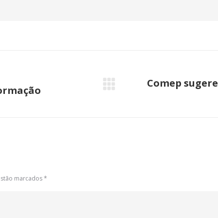
Comep sugere 
formação
Próximo
post:
 estão marcados
*