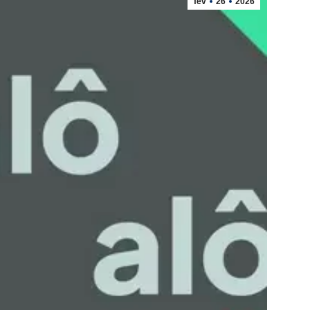
fev
26
2026