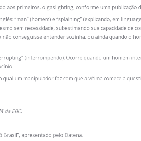
do aos primeiros, o gaslighting, conforme uma publicação 
nglês: “man” (homem) e “splaining” (explicando, em linguag
mesmo sem necessidade, subestimando sua capacidade de c
la não conseguisse entender sozinha, ou ainda quando o ho
errupting” (interrompendo). Ocorre quando um homem inter
cínio.
 qual um manipulador faz com que a vítima comece a questio
ã da EBC:
ô Brasil”, apresentado pelo Datena.