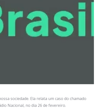
ossa sociedade. Ela relata um caso do chamado
io Nacional, no dia 26 de fevereiro.