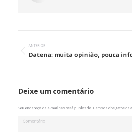
Navegação
de
ANTERIOR
Datena: muita opinião, pouca in
Post
post:
anterior:
Deixe um comentário
Seu endereço de e-mail não será publicado. Campos obrigatórios
Comentário