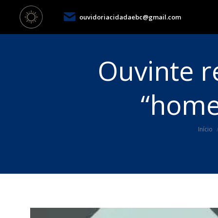
ouvidoriacidadaebc@gmail.com
Ouvinte r
“home
Você 
Início