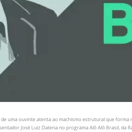
e uma ouvinte atenta ao machismo estrutural que forma n
ntador José Luiz Datena no programa Alô Alô Brasil, da Rád