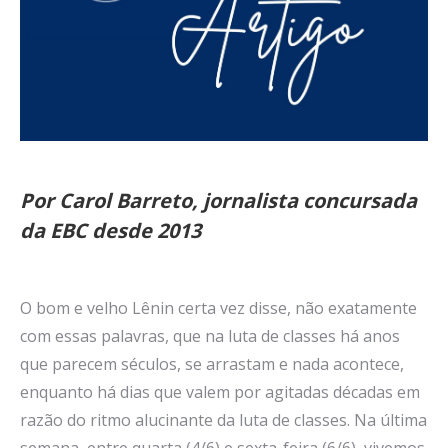
Por Carol Barreto, jornalista concursada
da EBC desde 2013
O bom e velho Lênin certa vez disse, não exatamente
com essas palavras, que na luta de classes há anos
que parecem séculos, se arrastam e nada acontece,
enquanto há dias que valem por agitadas décadas em
razão do ritmo alucinante da luta de classes. Na última
semana, entre quarta (4/6) e sexta-feira (6/6), vivemos