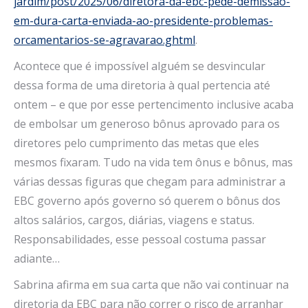
jardim/post/2025/06/diretora-da-ebc-pede-demissao-
em-dura-carta-enviada-ao-presidente-problemas-
orcamentarios-se-agravarao.ghtml
.
Acontece que é impossível alguém se desvincular
dessa forma de uma diretoria à qual pertencia até
ontem – e que por esse pertencimento inclusive acaba
de embolsar um generoso bônus aprovado para os
diretores pelo cumprimento das metas que eles
mesmos fixaram. Tudo na vida tem ônus e bônus, mas
várias dessas figuras que chegam para administrar a
EBC governo após governo só querem o bônus dos
altos salários, cargos, diárias, viagens e status.
Responsabilidades, esse pessoal costuma passar
adiante…
Sabrina afirma em sua carta que não vai continuar na
diretoria da EBC para não correr o risco de arranhar