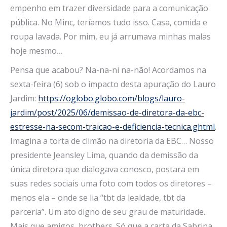
empenho em trazer diversidade para a comunicação
pública. No Minc, teríamos tudo isso. Casa, comida e
roupa lavada. Por mim, eu já arrumava minhas malas
hoje mesmo…
Pensa que acabou? Na-na-ni na-não! Acordamos na
sexta-feira (6) sob o impacto desta apuração do Lauro
Jardim:
https://oglobo.globo.com/blogs/lauro-
jardim/post/2025/06/demissao-de-diretora-da-ebc-
estresse-na-secom-traicao-e-deficiencia-tecnica.ghtml
.
Imagina a torta de climão na diretoria da EBC… Nosso
presidente Jeansley Lima, quando da demissão da
única diretora que dialogava conosco, postara em
suas redes sociais uma foto com todos os diretores –
menos ela – onde se lia “tbt da lealdade, tbt da
parceria”. Um ato digno de seu grau de maturidade.
Mais que amigos, brothers. Só que a carta da Sabrina