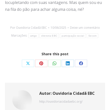
locupletando com suas vantagens. Mas quem sou eu
na fila do pão para achar alguma coisa, né?
Por
Ouvidoria Cidadã EBC
10/06/2025
Deixe um comentário
Marcações:
artigo
diretoria EBC
participação social
Secom
Share this post
Share
Share
Share
Share
Share
on
on
on
on
on
X
Pinterest
WhatsApp
LinkedIn
Facebook
Autor:
Ouvidoria Cidadã EBC
http://ouvidoriacidadaebc.org/