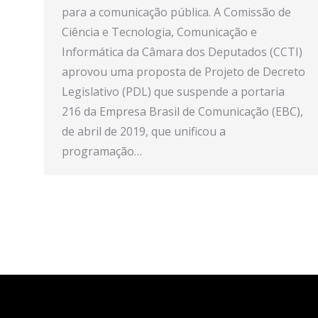
para a comunicação pública. A Comissão de
Ciência e Tecnologia, Comunicação e
Informática da Câmara dos Deputados (CCTI)
aprovou uma proposta de Projeto de Decreto
Legislativo (PDL) que suspende a portaria
216 da Empresa Brasil de Comunicação (EBC),
de abril de 2019, que unificou a
programação…