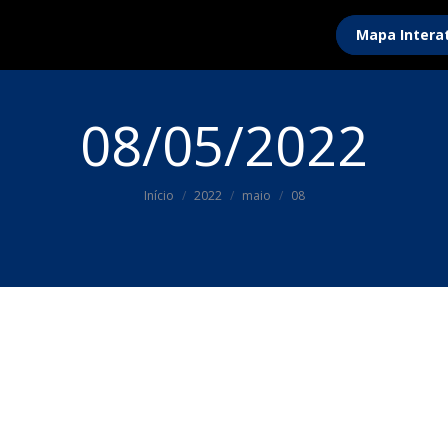
Mapa Intera
08/05/2022
Você está aqui:
Início
2022
maio
08