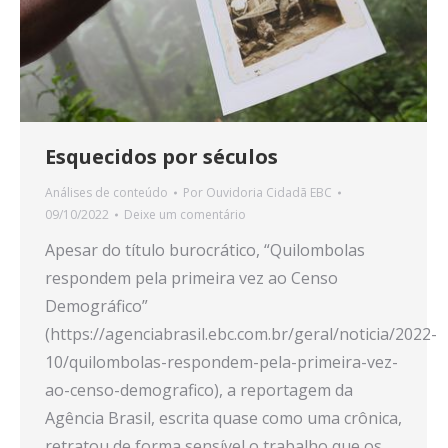
Esquecidos por séculos
Análises de conteúdo
Por
Ouvidoria Cidadã EBC
09/10/2022
Deixe um comentário
Apesar do título burocrático, “Quilombolas
respondem pela primeira vez ao Censo
Demográfico”
(https://agenciabrasil.ebc.com.br/geral/noticia/2022-
10/quilombolas-respondem-pela-primeira-vez-
ao-censo-demografico), a reportagem da
Agência Brasil, escrita quase como uma crônica,
retratou de forma sensível o trabalho que os