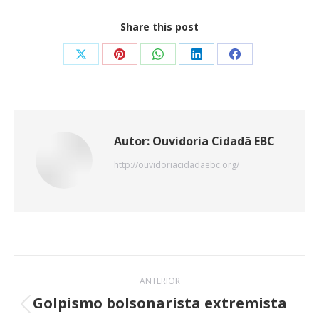
Share this post
Share
Share
Share
Share
Share
on
on
on
on
on
X
Pinterest
WhatsApp
LinkedIn
Facebook
Autor:
Ouvidoria Cidadã EBC
http://ouvidoriacidadaebc.org/
Navegação
ANTERIOR
de
Golpismo bolsonarista extremista
Post