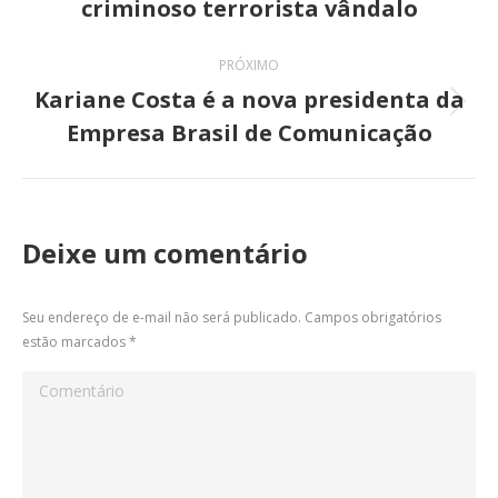
criminoso terrorista vândalo
post:
anterior:
PRÓXIMO
Kariane Costa é a nova presidenta da
Próximo
Empresa Brasil de Comunicação
post:
Deixe um comentário
Seu endereço de e-mail não será publicado. Campos obrigatórios
estão marcados
*
Comentário