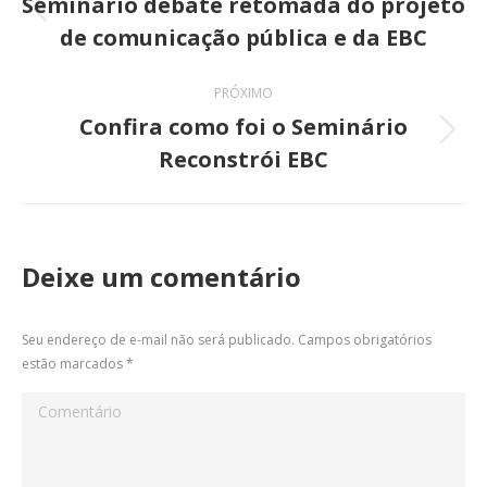
de
Seminário debate retomada do projeto
Post
de comunicação pública e da EBC
post:
anterior:
PRÓXIMO
Confira como foi o Seminário
Próximo
Reconstrói EBC
post:
Deixe um comentário
Seu endereço de e-mail não será publicado. Campos obrigatórios
estão marcados
*
Comentário