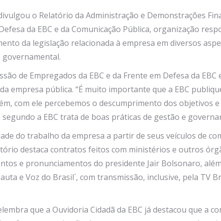
ivulgou o Relatório da Administração e Demonstrações Finan
efesa da EBC e da Comunicação Pública, organização respon
ento da legislação relacionada à empresa em diversos asp
e governamental.
ssão de Empregados da EBC e da Frente em Defesa da EBC e
da empresa pública. “É muito importante que a EBC publique
ém, com ele percebemos o descumprimento dos objetivos e pr
e segundo a EBC trata de boas práticas de gestão e governa
dade do trabalho da empresa a partir de seus veículos de c
atório destaca contratos feitos com ministérios e outros ó
tos e pronunciamentos do presidente Jair Bolsonaro, além 
ta e Voz do Brasil´, com transmissão, inclusive, pela TV B
lembra que a Ouvidoria Cidadã da EBC já destacou que a c