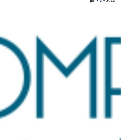
jun
2
2022