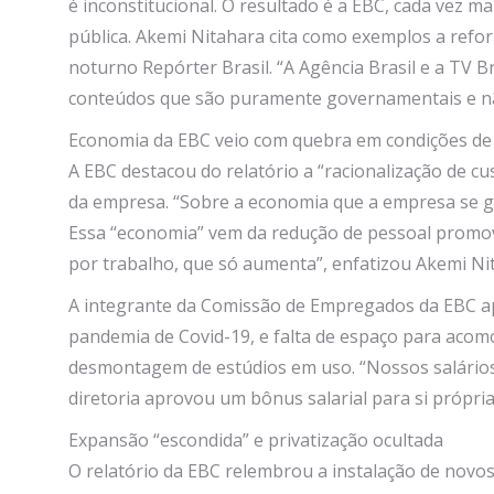
é inconstitucional. O resultado é a EBC, cada vez
pública. Akemi Nitahara cita como exemplos a refor
noturno Repórter Brasil. “A Agência Brasil e a TV B
conteúdos que são puramente governamentais e não
Economia da EBC veio com quebra em condições de
A EBC destacou do relatório a “racionalização de c
da empresa. “Sobre a economia que a empresa se gab
Essa “economia” vem da redução de pessoal promovi
por trabalho, que só aumenta”, enfatizou Akemi Ni
A integrante da Comissão de Empregados da EBC ap
pandemia de Covid-19, e falta de espaço para acomo
desmontagem de estúdios em uso. “Nossos salários
diretoria aprovou um bônus salarial para si próp
Expansão “escondida” e privatização ocultada
O relatório da EBC relembrou a instalação de novos