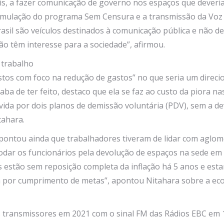
 mais, a fazer comunicação de governo nos espaços que dever
mulação do programa Sem Censura e a transmissão da Voz do 
rasil são veículos destinados à comunicação pública e não d
 têm interesse para a sociedade”, afirmou.
 trabalho
ustos com foco na redução de gastos” no que seria um direci
a de ter feito, destaco que ela se faz ao custo da piora na
da por dois planos de demissão voluntária (PDV), sem a de
tahara.
ontou ainda que trabalhadores tiveram de lidar com aglome
dar os funcionários pela devolução de espaços na sede em Br
 estão sem reposição completa da inflação há 5 anos e est
ria por cumprimento de metas”, apontou Nitahara sobre a e
 transmissores em 2021 com o sinal FM das Rádios EBC em 16