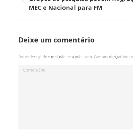
Post
MEC e Nacional para FM
post:
anterior:
Deixe um comentário
Seu endereço de e-mail não será publicado. Campos obrigatórios
Comentário