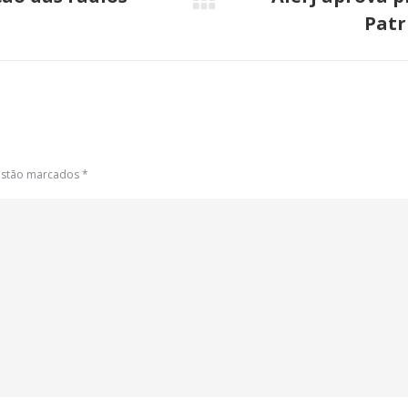
Próximo
Patr
post:
 estão marcados
*