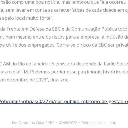
nsão como uma boa notícia, mas lembrou que “ela ocorreu n
, sem levar em conta as características de cada cidade em q
 apelo local muito forte”.
da Frente em Defesa da EBC e da Comunicação Pública tocou
itar, nem mesmo entre os riscos para a empresa, a inclusão
e civil e dos empregados. Corre-se o risco da EBC ser priva
C AM do Rio de Janeiro. “A emissora descende da Rádio Socie
ara o dial FM. Podemos perder esse patrimônio histórico do 
em dezembro de 2023”, finalizou.
r/obcomp/noticias/0/2276/ebc-publica-relatorio-de-gestao-
Por
Ouvidoria Cidadã EBC
02/06/2022
Deixe um comentário