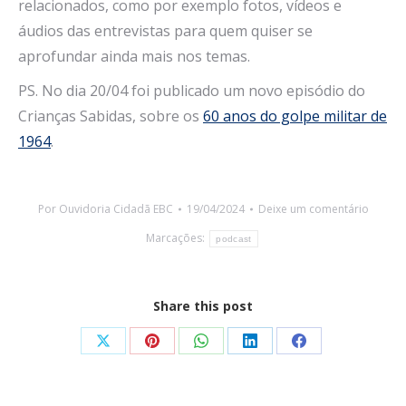
relacionados, como por exemplo fotos, vídeos e
áudios das entrevistas para quem quiser se
aprofundar ainda mais nos temas.
PS. No dia 20/04 foi publicado um novo episódio do
Crianças Sabidas, sobre os
60 anos do golpe militar de
1964
.
Por
Ouvidoria Cidadã EBC
19/04/2024
Deixe um comentário
Marcações:
podcast
Share this post
Share
Share
Share
Share
Share
on
on
on
on
on