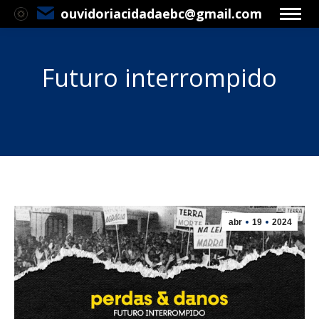
ouvidoriacidadaebc@gmail.com
Futuro interrompido
Você está aqui:
abr
19
2024