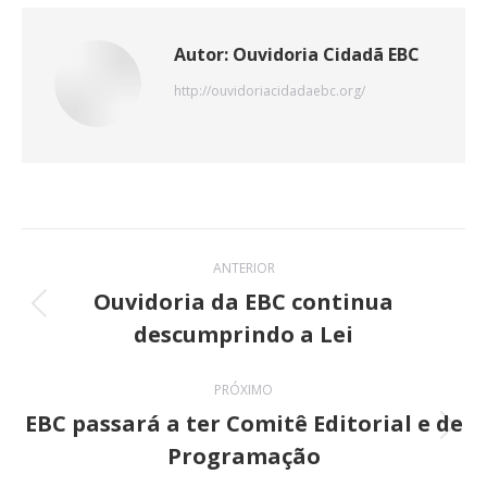
X
Pinterest
WhatsApp
LinkedIn
Facebook
Autor:
Ouvidoria Cidadã EBC
http://ouvidoriacidadaebc.org/
Navegação
ANTERIOR
de
Ouvidoria da EBC continua
Post
descumprindo a Lei
post:
anterior:
PRÓXIMO
EBC passará a ter Comitê Editorial e de
Próximo
Programação
post: