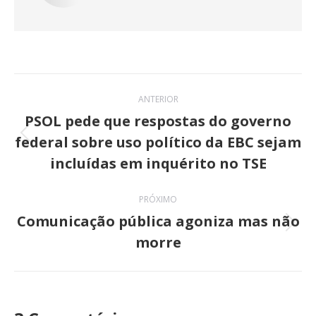
Navegação
ANTERIOR
de
PSOL pede que respostas do governo
federal sobre uso político da EBC sejam
post:
Post
incluídas em inquérito no TSE
anterior:
PRÓXIMO
Comunicação pública agoniza mas não
Próximo
morre
post: