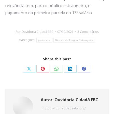
relevância tem, para o público estrangeiro, o
pagamento da primeira parcela do 13º salário
Por
Ouvidoria Cidadã EBC
07/12/2021
3 Comentários
Marcações:
greve ebc
Serviço de Língua Estrangeira
Share this post
Share
Share
Share
Share
Share
on
on
on
on
on
X
Pinterest
WhatsApp
LinkedIn
Facebook
Autor:
Ouvidoria Cidadã EBC
http://ouvidoriacidadaebc.org/