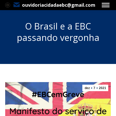
ouvidoriacidadaebc@gmail.com
O Brasil e a EBC
passando vergonha
Você está aqui:
dez
7
2021