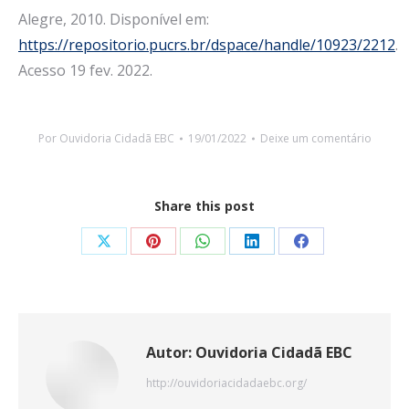
Alegre, 2010. Disponível em:
https://repositorio.pucrs.br/dspace/handle/10923/2212
.
Acesso 19 fev. 2022.
Por
Ouvidoria Cidadã EBC
19/01/2022
Deixe um comentário
Share this post
Share
Share
Share
Share
Share
on
on
on
on
on
X
Pinterest
WhatsApp
LinkedIn
Facebook
Autor:
Ouvidoria Cidadã EBC
http://ouvidoriacidadaebc.org/