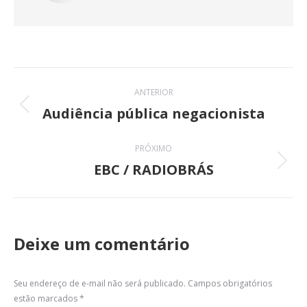
Navegação
ANTERIOR
de
Audiência pública negacionista
Post
anterior:
post:
PRÓXIMO
EBC / RADIOBRÁS
Próximo
post:
Deixe um comentário
Seu endereço de e-mail não será publicado. Campos obrigatórios
estão marcados
*