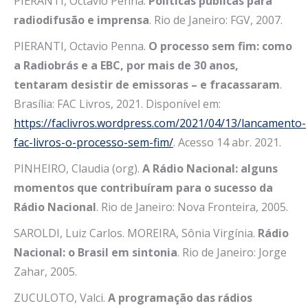
PIERANTI, Octávio Penna.
Políticas públicas para
radiodifusão e imprensa
. Rio de Janeiro: FGV, 2007.
PIERANTI, Octavio Penna.
O processo sem fim: como
a Radiobrás e a EBC, por mais de 30 anos,
tentaram desistir de emissoras – e fracassaram
.
Brasília: FAC Livros, 2021. Disponível em:
https://faclivros.wordpress.com/2021/04/13/lancamento-
fac-livros-o-processo-sem-fim/
. Acesso 14 abr. 2021.
PINHEIRO, Claudia (org).
A Rádio Nacional: alguns
momentos que contribuíram para o sucesso da
Rádio Nacional
. Rio de Janeiro: Nova Fronteira, 2005.
SAROLDI, Luiz Carlos. MOREIRA, Sônia Virgínia.
Rádio
Nacional: o Brasil em sintonia
. Rio de Janeiro: Jorge
Zahar, 2005.
ZUCULOTO, Valci.
A programação das rádios