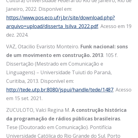
Cultura) Universidade Federal do Rio de Janeiro, Rio de
Janeiro, 2022. Disponível em:
https://www.pos.eco.ufrj.br/site/download.php?
arquivo=upload/disserta_lsilva_2022.pdf
. Acesso em 19
dez. 2024.
VAZ, Otacilio Evaristo Monteiro.
Funk nacional: sons
de um movimento em construção. 2013
. 105 f.
Dissertação (Mestrado em Comunicação e
Linguagens) – Universidade Tuiuti do Paraná,
Curitiba, 2013. Disponível em:
http://tede.utp.br:8080/jspui/handle/tede/1487
. Acesso
em 15 set. 2021.
ZUCULOTO, Valci Regina M.
A construção histórica
da programação de rádios públicas brasileiras
.
Tese (Doutorado em Comunicação). Pontifícia
Universidade Católica do Rio Grande do Sul. Porto