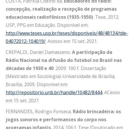
COSTA, Patrícia Coelho da.
Educadores do rádio:
concepção, realização e recepção de programas
educacionais radiofônicos (1935-1950)
. Tese, 2012.
USP, PPG em Educação. Disponível em:
http://www.teses.usp.br/teses/disponiveis/48/48134/tde-
04072012-104019/
. Acesso em 15 set. 2021.
CREPALDI, Daniel Damasceno.
A participação da
Rádio Nacional na difusão do futebol no Brasil nas
décadas de 1930 e 40
. 2009. 100 f. Dissertação
(Mestrado em Sociologia)-Universidade de Brasília,
Brasília, 2009. Disponível em:
http://repositorio.unb.br/handle/10482/8444
. ACesso
em 15 set. 2021
FERNANDES, Rodrigo Fonseca.
Rádio brincadeira: os
jogos sonoros e performances do corpo nos
programas infantis
. 2014. 106 f. Tese (Doutorado em