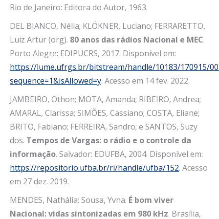
Rio de Janeiro: Editora do Autor, 1963.
DEL BIANCO, Nélia; KLÖKNER, Luciano; FERRARETTO,
Luiz Artur (org).
80 anos das rádios Nacional e MEC
.
Porto Alegre: EDIPUCRS, 2017. Disponível em:
https://lume.ufrgs.br/bitstream/handle/10183/170915/0
sequence=1&isAllowed=y
. Acesso em 14 fev. 2022.
JAMBEIRO, Othon; MOTA, Amanda; RIBEIRO, Andrea;
AMARAL, Clarissa; SIMÕES, Cassiano; COSTA, Eliane;
BRITO, Fabiano; FERREIRA, Sandro; e SANTOS, Suzy
dos.
Tempos de Vargas: o rádio e o controle da
informação
. Salvador: EDUFBA, 2004. Disponível em:
https://repositorio.ufba.br/ri/handle/ufba/152
. Acesso
em 27 dez. 2019.
MENDES, Nathália; Sousa, Yvna.
É bom viver
Nacional: vidas sintonizadas em 980 kHz
. Brasília,