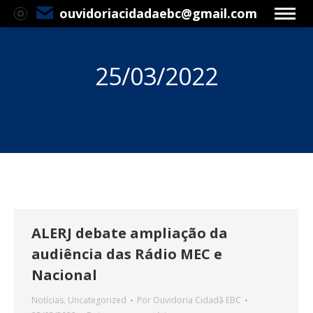
ouvidoriacidadaebc@gmail.com
25/03/2022
Você está aqui:
ALERJ debate ampliação da
audiência das Rádio MEC e
Nacional
Notícias
,
Uncategorized
Por
Ouvidoria Cidadã EBC