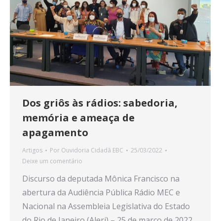
Dos griôs às rádios: sabedoria,
memória e ameaça de
apagamento
Artigos
Por
Ouvidoria Cidadã EBC
25/03/2022
Deixe um comentário
Discurso da deputada Mônica Francisco na
abertura da Audiência Pública Rádio MEC e
Nacional na Assembleia Legislativa do Estado
do Rio de Janeiro (Alerj) – 25 de março de 2022