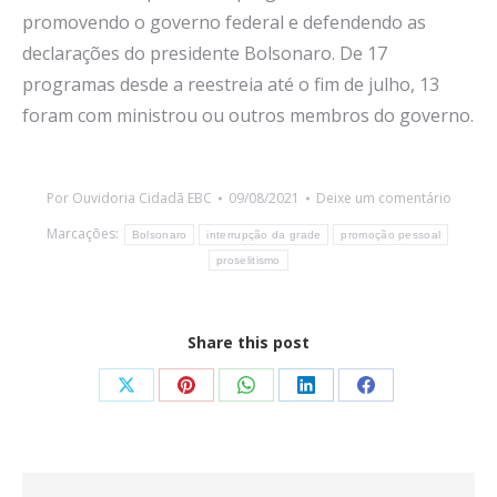
promovendo o governo federal e defendendo as
declarações do presidente Bolsonaro. De 17
programas desde a reestreia até o fim de julho, 13
foram com ministrou ou outros membros do governo.
Por
Ouvidoria Cidadã EBC
09/08/2021
Deixe um comentário
Marcações:
Bolsonaro
interrupção da grade
promoção pessoal
proselitismo
Share this post
Share
Share
Share
Share
Share
on
on
on
on
on
X
Pinterest
WhatsApp
LinkedIn
Facebook