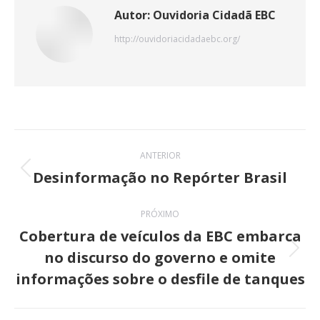
Autor:
Ouvidoria Cidadã EBC
http://ouvidoriacidadaebc.org/
Navegação
ANTERIOR
de
Desinformação no Repórter Brasil
Post
anterior:
post:
PRÓXIMO
Cobertura de veículos da EBC embarca
no discurso do governo e omite
Próximo
informações sobre o desfile de tanques
post: