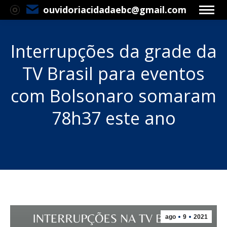
ouvidoriacidadaebc@gmail.com
Interrupções da grade da
TV Brasil para eventos
com Bolsonaro somaram
78h37 este ano
Você está aqui:
ago
9
2021